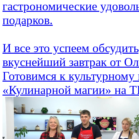
гастрономические удовол
подарков.
И все это успеем обсудить
вкуснейший завтрак от О
Готовимся к культурному
«Кулинарной магии» на Т