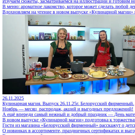
Изучаем сюжеты, засматриваемся на иллюстрации и готовим н
В меню: ароматное лакомство, которое может сделать любой д
Вдохновляем на чтение в новом выпуске «Кулинарной магии»
26.11.2025
Кулинарная магия. Выпуск 26.11.25г. Белорусский фирменный.
Ноябрь — месяц распродаж, акций и выгодных предложений!
А ещё впереди самый нежный и добрый праздник — День мате
В новом выпуске «Кулинарной магии» подготовка к торжествам
Гости из магазина «Белорусский фирменный» расскажут о детс
О новинках в ассортименте, праздничных сертификатах и выг