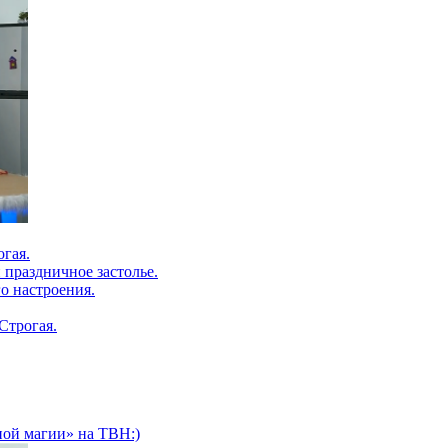
огая.
 праздничное застолье.
о настроения.
Строгая.
ной магии» на ТВН:)