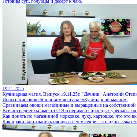
Готовим суп, голубцы и десерт к чаю.
19.11.2025
Кулинарная магия. Выпуск 19.11.25г. "Дачник" Анатолий Степ
Испытание овощей в новом выпуске «Кулинарной магии».
Сравниваем овощи магазинные и выращенные на собственной 
Все ингредиенты имеются! Эксперимент проводят ученый-агр
Как понять по магазинной морковке, луку, картошке, что это 
Как правильно хранить овощи и в чем секрет, что одни лежат м