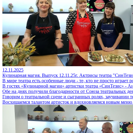
12.11.2025
Кулинарная магия. Выпуск 12.11.25г. Актрисы театра "СинТези
В мире театра есть особенные люди - те, кто не просто играет р
В гостях «Кулинарной магии» артистки театра «СинТезис» - А
Обе на днях получили благодарности от Союза театральных де
Говорим о театральной сцене и сыгранных ролях, заучивании т
Восхищаемся талантом артисток и вдохновляемся новым меню