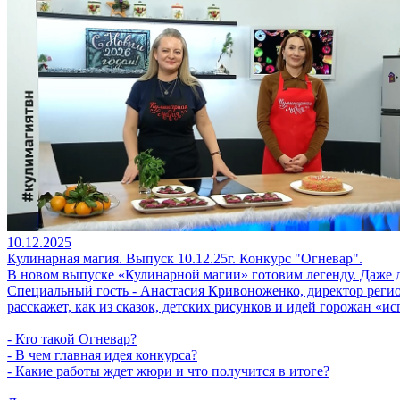
10.12.2025
Кулинарная магия. Выпуск 10.12.25г. Конкурс "Огневар".
В новом выпуске «Кулинарной магии» готовим легенду. Даже 
Специальный гость - Анастасия Кривоноженко, директор рег
расскажет, как из сказок, детских рисунков и идей горожан «и
- Кто такой Огневар?
- В чем главная идея конкурса?
- Какие работы ждет жюри и что получится в итоге?