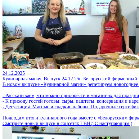
24.12.2025
Кулинарная магия. Выпуск 24.12.25г. Белорусский фирменный.
В новом выпуске «Кулинарной магии» репетируем новогоднее 
- Рассказываем, что можно приобрести в магазинах для праздн
- К приходу гостей готовы: сыры, паштеты, консервация и наре
- Дегустация. Мясные и сладкие наборы. Подарочные сертифик
Подводим итоги кулинарного года вместе с «Белорусским фирме
Смотрите новый выпуск в соцсетях ТВН:) С наступающим:)