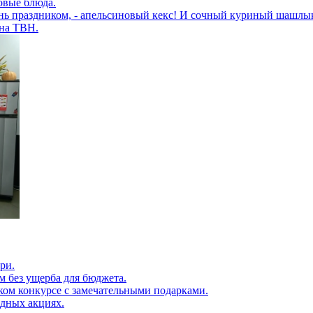
овые блюда.
ень праздником, - апельсиновый кекс! И сочный куриный шашлы
 на ТВН.
ри.
 без ущерба для бюджета.
ком конкурсе с замечательными подарками.
одных акциях.