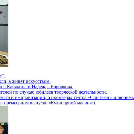
с".
оли, а живёт искусством.
нна Карякина и Надежда Боровкова.
ятелей по случаю юбилеев творческой деятельности.
екста и импровизации, о премьерах театра «СинТезис» и любимы
 в премьерном выпуске «Кулинарной магии»:)