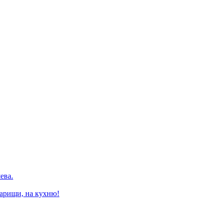
ева.
варищи, на кухню!