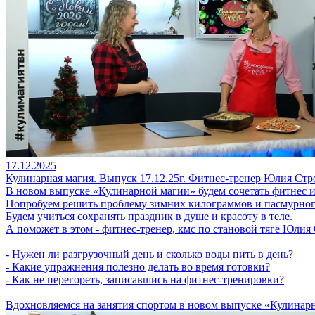
17.12.2025
Кулинарная магия. Выпуск 17.12.25г. Фитнес-тренер Юлия Стр
В новом выпуске «Кулинарной магии» будем сочетать фитнес и
Попробуем решить проблему зимних килограммов и пасмурног
Будем учиться сохранять праздник в душе и красоту в теле.
А поможет в этом - фитнес-тренер, кмс по становой тяге Юлия 
- Нужен ли разгрузочный день и сколько воды пить в день?
- Какие упражнения полезно делать во время готовки?
- Как не перегореть, записавшись на фитнес-тренировки?
Вдохновляемся на занятия спортом в новом выпуске «Кулинар