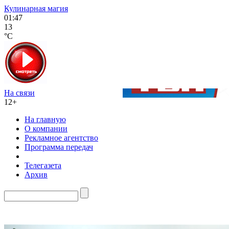
Кулинарная магия
01:47
13
°C
На связи
12+
На главную
О компании
Рекламное агентство
Программа передач
Телегазета
Архив