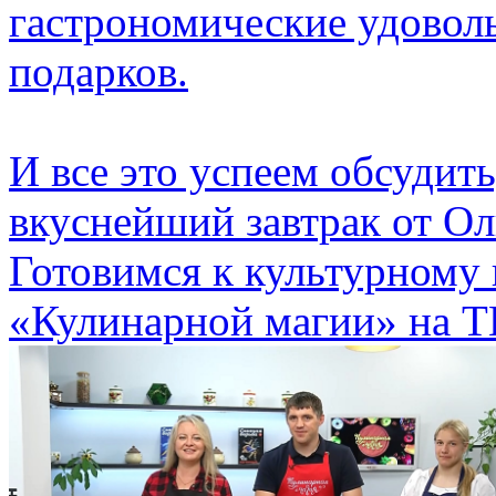
гастрономические удовол
подарков.
И все это успеем обсудить
вкуснейший завтрак от О
Готовимся к культурному
«Кулинарной магии» на Т