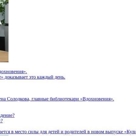
дохновения».
» доказывает это каждый день.
на Солодкова, главные библиотекари «Вдохновения».
ждение?
и?
щается в место силы для детей и родителей в новом выпуске «Ку