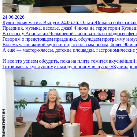
24.06.2026
Кулинарная магия. Выпуск 24.06.26. Ольга Юшкова и фестива
Праздник, музыка, веселье, джаз! 4 июля на территории Кузне
В гостях у Анастасии Челышевой - основатель и продюсер фес
Говорим о предстоящем празднике, обсуждаем программу и му
Восемь часов живой музыки под открытым небом, более 90 исп
А ещё — мастер-классы, детские площадки, гастрономические 
И все это успеем обсудить, пока на плите томится вкуснейший
Готовимся к культурному выходу в новом выпуске «Кулинарно