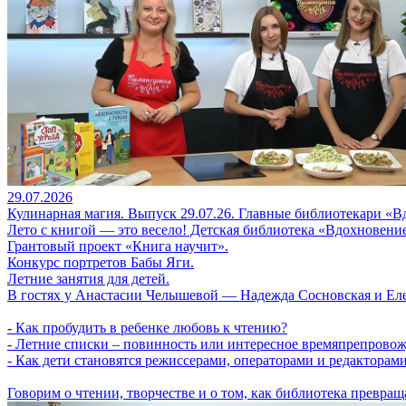
29.07.2026
Кулинарная магия. Выпуск 29.07.26. Главные библиотекари «В
Лето с книгой — это весело! Детская библиотека «Вдохновение
Грантовый проект «Книга научит».
Конкурс портретов Бабы Яги.
Летние занятия для детей.
В гостях у Анастасии Челышевой — Надежда Сосновская и Еле
- Как пробудить в ребенке любовь к чтению?
- Летние списки – повинность или интересное времяпрепрово
- Как дети становятся режиссерами, операторами и редакторам
Говорим о чтении, творчестве и о том, как библиотека превра