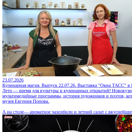
23.07.2026
Кулинарная магия. Выпуск 22.07.26. Выставка "Окна ТАСС" 
Лето — время для культуры и кулинарных открытий! Новокузн
мультимедийные программы, история художников и поэтов, ко
музея Евгения Попова.
А на столе— ароматное чахохбили и летний салат с вкуснейши