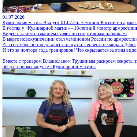
01.07.2026
Кулинарная магия. Выпуск 01.07.26. Чемпион России по армрес
В гостях у «Кулинарной магии» - 18-летний монстр армрестли
Видео с таким названием гуляет по спортивным пабликам.
В марте новокузнечанин стал чемпионом России по армрестлин
А в сентябре он представит страну на Первенстве мира в Дели.
И это за полтора года тренировок! Что скрывается за этим вид
Вместе с тренером Владиславом Трушиным раскроем секреты п
обед в новом выпуске «Кулинарной магии».