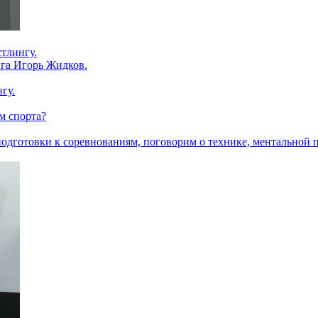
тлингу.
нга Игорь Жидков.
гу.
ом спорта?
одготовки к соревнованиям, поговорим о технике, ментальной 