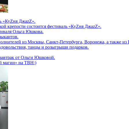
ль «КуZня ДжаzZ».
цкой крепости состоится фестиваль «КуZня ДжаzZ».
тиваля Ольга Юшкова.
зыкантов.
олнителей из Москвы, Санкт-Петербурга, Воронежа, а также из
удовольствия, танцы и розыгрыши подарков.
 завтрак от Ольги Юшковой.
й магии» на ТВН:)