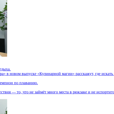
тдыха.
ра» в новом выпуске «Кулинарной магии» расскажут, где искать 
 чемпион по плаванию.
твия — то, что не займёт много места в рюкзаке и не испортитс