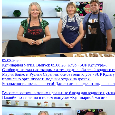
05.08.2026
Кулинарная магия. Выпуск 05.08.26. Клуб «SUP Культура».
Сапбординг стал настоящим хитом среди любителей водного о
Мария Бойко и Руслан Сарычев, основатели клуба «SUP Культу
правильно организовать водный отдых на досках.
Безопасность превыше всего! Даже если на воде штиль, а вы -
Вместе с гостями готовим идеальные блюда для водного путешес
Плывём по течению в новом выпуске «Кулинарной магии».