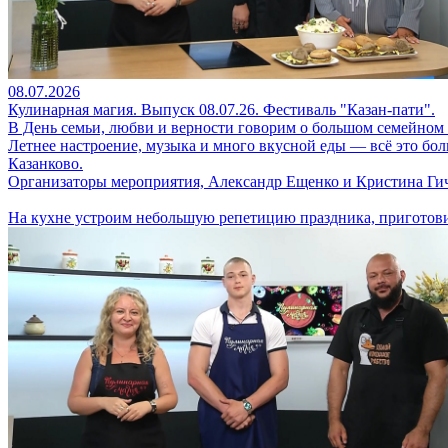
08.07.2026
Кулинарная магия. Выпуск 08.07.26. Фестиваль "Казан-пати".
В День семьи, любви и верности говорим о большом семейном
Летнее настроение, музыка и много вкусной еды — всё это бол
Казанково.
Организаторы мероприятия, Александр Ещенко и Кристина Гичк
На кухне устроим небольшую репетицию праздника, приготовим