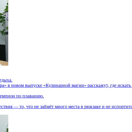
тдыха.
ра» в новом выпуске «Кулинарной магии» расскажут, где искать 
 чемпион по плаванию.
твия — то, что не займёт много места в рюкзаке и не испортитс