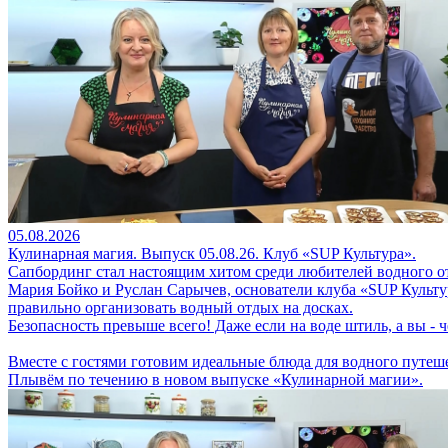
05.08.2026
Кулинарная магия. Выпуск 05.08.26. Клуб «SUP Культура».
Сапбординг стал настоящим хитом среди любителей водного о
Мария Бойко и Руслан Сарычев, основатели клуба «SUP Культу
правильно организовать водный отдых на досках.
Безопасность превыше всего! Даже если на воде штиль, а вы -
Вместе с гостями готовим идеальные блюда для водного путешес
Плывём по течению в новом выпуске «Кулинарной магии».