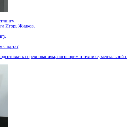
тлингу.
нга Игорь Жидков.
гу.
ом спорта?
одготовки к соревнованиям, поговорим о технике, ментальной 