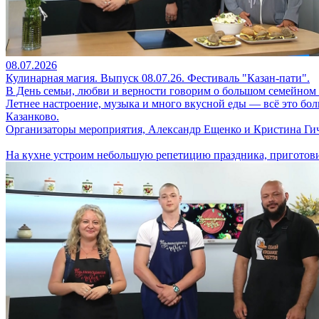
08.07.2026
Кулинарная магия. Выпуск 08.07.26. Фестиваль "Казан-пати".
В День семьи, любви и верности говорим о большом семейном
Летнее настроение, музыка и много вкусной еды — всё это бол
Казанково.
Организаторы мероприятия, Александр Ещенко и Кристина Гичк
На кухне устроим небольшую репетицию праздника, приготовим