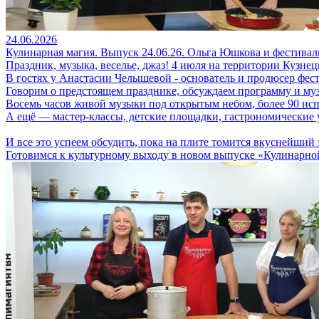
24.06.2026
Кулинарная магия. Выпуск 24.06.26. Ольга Юшкова и фестива
Праздник, музыка, веселье, джаз! 4 июля на территории Кузне
В гостях у Анастасии Челышевой - основатель и продюсер фес
Говорим о предстоящем празднике, обсуждаем программу и му
Восемь часов живой музыки под открытым небом, более 90 исп
А ещё — мастер-классы, детские площадки, гастрономические 
И все это успеем обсудить, пока на плите томится вкуснейший
Готовимся к культурному выходу в новом выпуске «Кулинарно