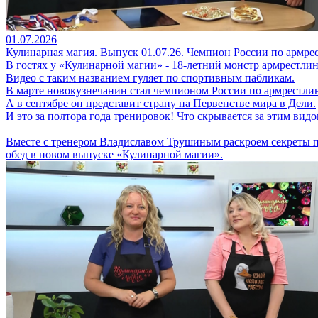
01.07.2026
Кулинарная магия. Выпуск 01.07.26. Чемпион России по армрес
В гостях у «Кулинарной магии» - 18-летний монстр армрестли
Видео с таким названием гуляет по спортивным пабликам.
В марте новокузнечанин стал чемпионом России по армрестлин
А в сентябре он представит страну на Первенстве мира в Дели.
И это за полтора года тренировок! Что скрывается за этим вид
Вместе с тренером Владиславом Трушиным раскроем секреты п
обед в новом выпуске «Кулинарной магии».