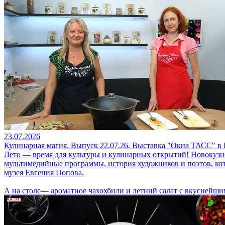
23.07.2026
Кулинарная магия. Выпуск 22.07.26. Выставка "Окна ТАСС" 
Лето — время для культуры и кулинарных открытий! Новокузн
мультимедийные программы, история художников и поэтов, ко
музея Евгения Попова.
А на столе— ароматное чахохбили и летний салат с вкуснейши