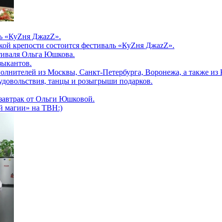
ль «КуZня ДжаzZ».
цкой крепости состоится фестиваль «КуZня ДжаzZ».
тиваля Ольга Юшкова.
зыкантов.
олнителей из Москвы, Санкт-Петербурга, Воронежа, а также из
удовольствия, танцы и розыгрыши подарков.
 завтрак от Ольги Юшковой.
й магии» на ТВН:)