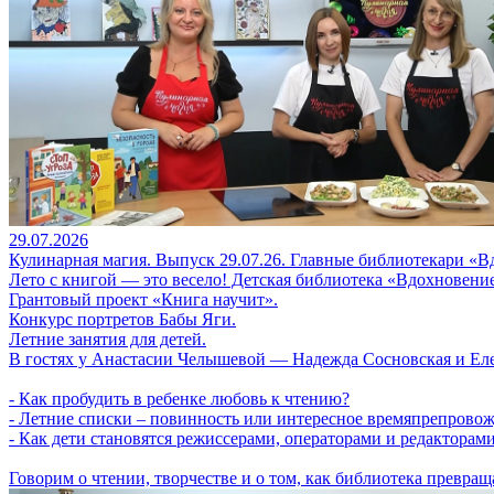
29.07.2026
Кулинарная магия. Выпуск 29.07.26. Главные библиотекари «В
Лето с книгой — это весело! Детская библиотека «Вдохновение
Грантовый проект «Книга научит».
Конкурс портретов Бабы Яги.
Летние занятия для детей.
В гостях у Анастасии Челышевой — Надежда Сосновская и Еле
- Как пробудить в ребенке любовь к чтению?
- Летние списки – повинность или интересное времяпрепрово
- Как дети становятся режиссерами, операторами и редакторам
Говорим о чтении, творчестве и о том, как библиотека превра