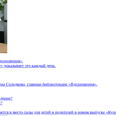
дохновения».
» доказывает это каждый день.
на Солодкова, главные библиотекари «Вдохновения».
ждение?
и?
щается в место силы для детей и родителей в новом выпуске «Ку