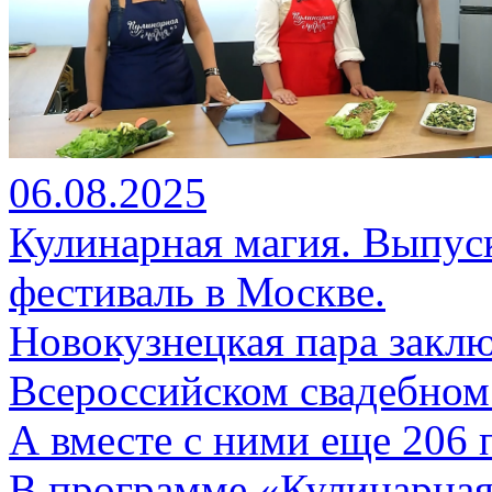
06.08.2025
Кулинарная магия. Выпуск
фестиваль в Москве.
Новокузнецкая пара заклю
Всероссийском свадебном
А вместе с ними еще 206 п
В программе «Кулинарная