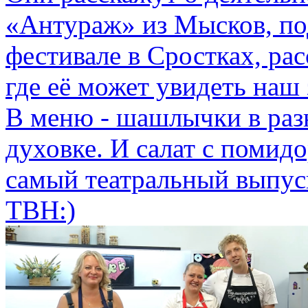
«Антураж» из Мысков, по
фестивале в Сростках, рас
где её может увидеть наш 
В меню - шашлычки в разн
духовке. И салат с помид
самый театральный выпус
ТВН:)