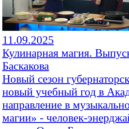
11.09.2025
Кулинарная магия. Выпуск 
Баскакова
Новый сезон губернаторск
новый учебный год в Ака
направление в музыкальн
магии» - человек-энерджай