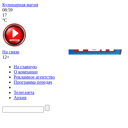
Кулинарная магия
08:59
17
°C
На связи
12+
На главную
О компании
Рекламное агентство
Программа передач
Телегазета
Архив