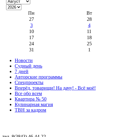
Пн
Вт
27
28
3
4
10
11
17
18
24
25
31
1
Новости
Судный день
7 дней
Авторские программы
Спецпроекты
Вперёд, товарищи! На дачу! - Всё моё!
Все обо всем
Квартира № 50
Кулинарная магия
ТВН за кадром
тел. 8(3843) 46-44-22