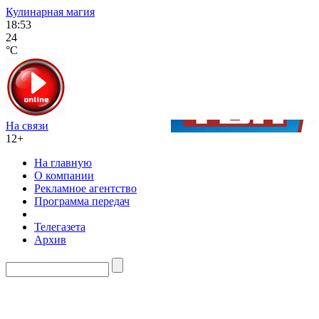
Кулинарная магия
18:53
24
°C
На связи
12+
На главную
О компании
Рекламное агентство
Программа передач
Телегазета
Архив