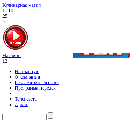
Кулинарная магия
11:10
25
°C
На связи
12+
На главную
О компании
Рекламное агентство
Программа передач
Телегазета
Архив