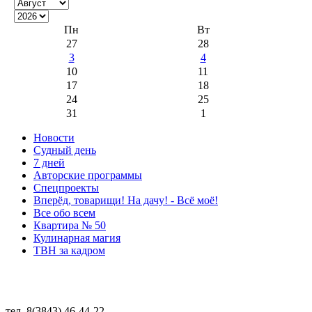
Пн
Вт
27
28
3
4
10
11
17
18
24
25
31
1
Новости
Судный день
7 дней
Авторские программы
Спецпроекты
Вперёд, товарищи! На дачу! - Всё моё!
Все обо всем
Квартира № 50
Кулинарная магия
ТВН за кадром
тел. 8(3843) 46-44-22