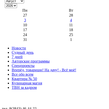
Пн
Вт
27
28
3
4
10
11
17
18
24
25
31
1
Новости
Судный день
7 дней
Авторские программы
Спецпроекты
Вперёд, товарищи! На дачу! - Всё моё!
Все обо всем
Квартира № 50
Кулинарная магия
ТВН за кадром
тел. 8(3843) 46-44-22