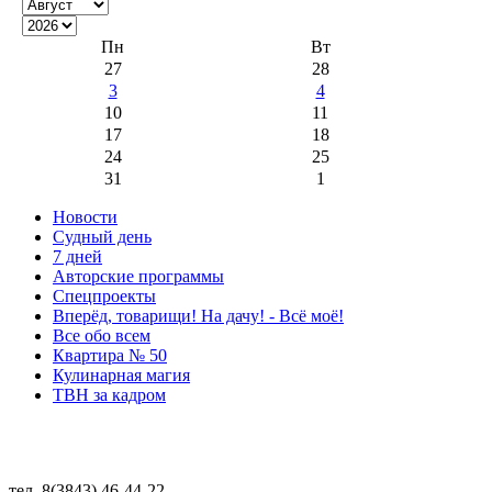
Пн
Вт
27
28
3
4
10
11
17
18
24
25
31
1
Новости
Судный день
7 дней
Авторские программы
Спецпроекты
Вперёд, товарищи! На дачу! - Всё моё!
Все обо всем
Квартира № 50
Кулинарная магия
ТВН за кадром
тел. 8(3843) 46-44-22