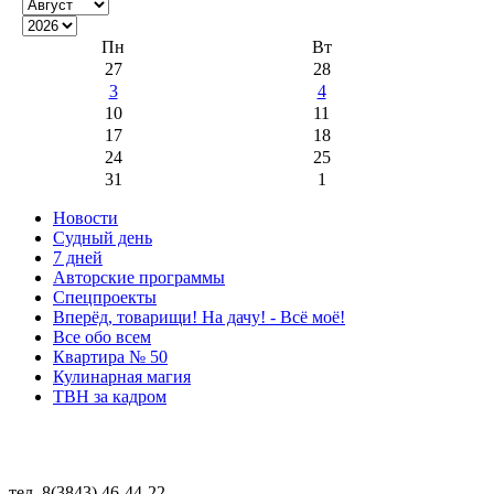
Пн
Вт
27
28
3
4
10
11
17
18
24
25
31
1
Новости
Судный день
7 дней
Авторские программы
Спецпроекты
Вперёд, товарищи! На дачу! - Всё моё!
Все обо всем
Квартира № 50
Кулинарная магия
ТВН за кадром
тел. 8(3843) 46-44-22