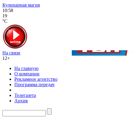
Кулинарная магия
10:58
19
°C
На связи
12+
На главную
О компании
Рекламное агентство
Программа передач
Телегазета
Архив