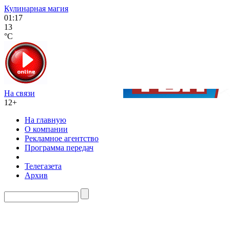
Кулинарная магия
01:17
13
°C
На связи
12+
На главную
О компании
Рекламное агентство
Программа передач
Телегазета
Архив