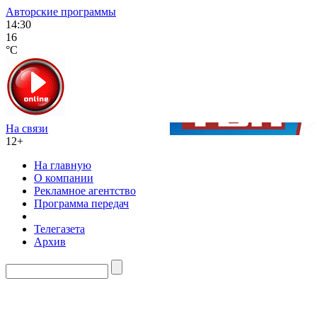
Авторские программы
14:30
16
°C
На связи
12+
На главную
О компании
Рекламное агентство
Программа передач
Телегазета
Архив