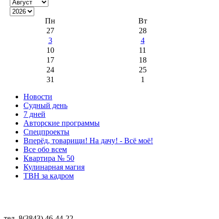
Пн
Вт
27
28
3
4
10
11
17
18
24
25
31
1
Новости
Судный день
7 дней
Авторские программы
Спецпроекты
Вперёд, товарищи! На дачу! - Всё моё!
Все обо всем
Квартира № 50
Кулинарная магия
ТВН за кадром
тел. 8(3843) 46-44-22