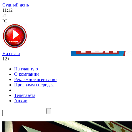
Судный день
11:12
21
°C
На связи
12+
На главную
О компании
Рекламное агентство
Программа передач
Телегазета
Архив