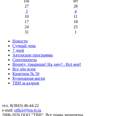
Пн
Вт
27
28
3
4
10
11
17
18
24
25
31
1
Новости
Судный день
7 дней
Авторские программы
Спецпроекты
Вперёд, товарищи! На дачу! - Всё моё!
Все обо всем
Квартира № 50
Кулинарная магия
ТВН за кадром
тел. 8(3843) 46-44-22
e-mail:
office@tvn-tv.ru
2008-2026 ООО "ТВН". Все права защищены.