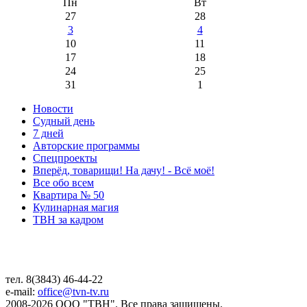
Пн
Вт
27
28
3
4
10
11
17
18
24
25
31
1
Новости
Судный день
7 дней
Авторские программы
Спецпроекты
Вперёд, товарищи! На дачу! - Всё моё!
Все обо всем
Квартира № 50
Кулинарная магия
ТВН за кадром
тел. 8(3843) 46-44-22
e-mail:
office@tvn-tv.ru
2008-2026 ООО "ТВН". Все права защищены.