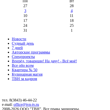
Пн
Вт
27
28
3
4
10
11
17
18
24
25
31
1
Новости
Судный день
7 дней
Авторские программы
Спецпроекты
Вперёд, товарищи! На дачу! - Всё моё!
Все обо всем
Квартира № 50
Кулинарная магия
ТВН за кадром
тел. 8(3843) 46-44-22
e-mail:
office@tvn-tv.ru
2008-2026 ООО "ТВН". Все права защищены.