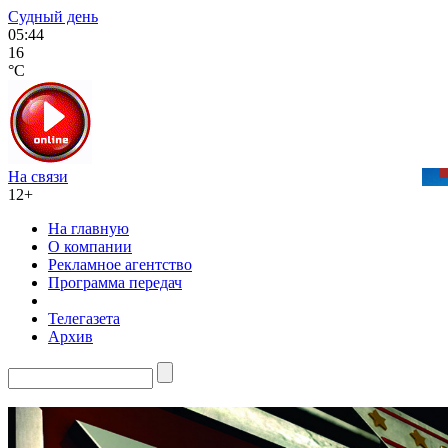
Судный день
05:44
16
°C
На связи
12+
На главную
О компании
Рекламное агентство
Программа передач
Телегазета
Архив