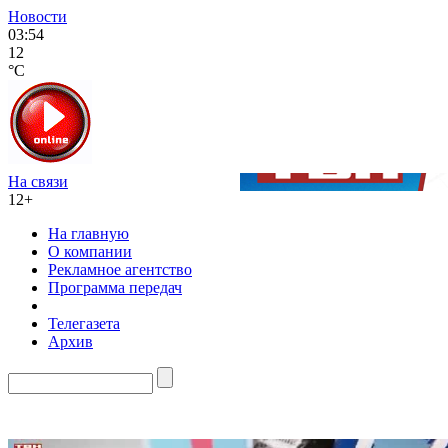
Новости
03:54
12
°C
На связи
12+
На главную
О компании
Рекламное агентство
Программа передач
Телегазета
Архив