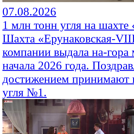
07.08.2026
1 млн тонн угля на шахте
Шахта «Ерунаковская-VII
компании выдала на-гора
начала 2026 года. Поздра
достижением принимают г
угля №1.