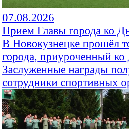
07.08.2026
Прием Главы города ко Д
В Новокузнецке прошёл т
города, приуроченный ко
Заслуженные награды пол
сотрудники спортивных о