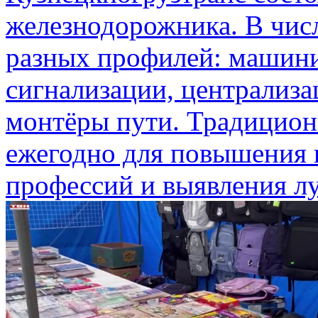
железнодорожника. В чис
разных профилей: машини
сигнализации, централиза
монтёры пути. Традицион
ежегодно для повышения
профессий и выявления лу