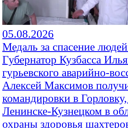
05.08.2026
Медаль за спасение людей
Губернатор Кузбасса Иль
гурьевского аварийно-вос
Алексей Максимов получи
командировки в Горловку,
Ленинске-Кузнецком в об
охраны здоровья шахтеро