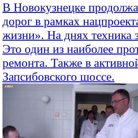
В Новокузнецке продолжа
дорог в рамках нацпроект
жизни». На днях техника 
Это один из наиболее пр
ремонта. Также в активно
Запсибовского шоссе.