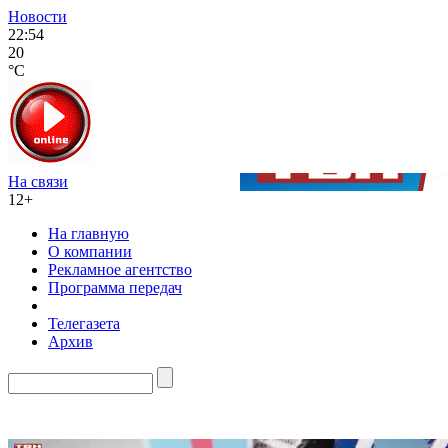
Новости
22:54
20
°C
На связи
12+
На главную
О компании
Рекламное агентство
Программа передач
Телегазета
Архив