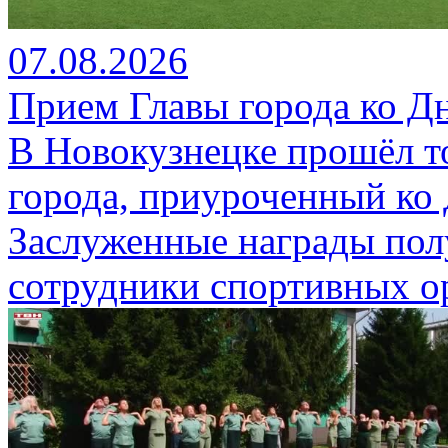
07.08.2026
Прием Главы города ко Д
В Новокузнецке прошёл т
города, приуроченный ко
Заслуженные награды пол
сотрудники спортивных о