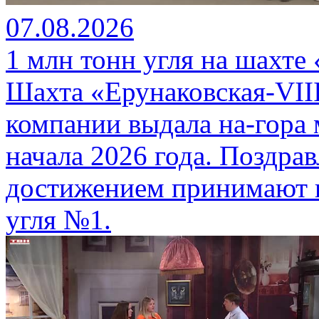
07.08.2026
1 млн тонн угля на шахте
Шахта «Ерунаковская-VII
компании выдала на-гора
начала 2026 года. Поздра
достижением принимают г
угля №1.