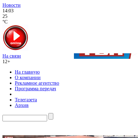
Новости
14:03
25
°C
На связи
12+
На главную
О компании
Рекламное агентство
Программа передач
Телегазета
Архив