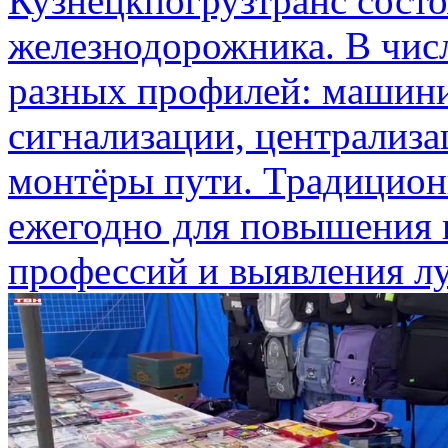
Кузнецкпогрузтранс состо
железнодорожника. В чис
разных профилей: машини
сигнализации, централиза
монтёры пути. Традицион
ежегодно для повышения
профессий и выявления лу