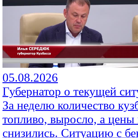
05.08.2026
Губернатор о текущей сит
За неделю количество куз
топливо, выросло, а цены
снизились. Ситуацию с бе