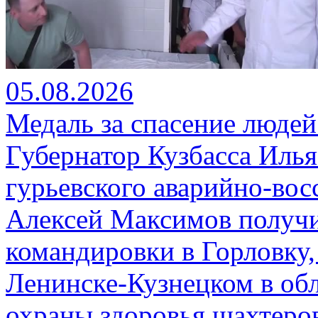
05.08.2026
Медаль за спасение людей
Губернатор Кузбасса Иль
гурьевского аварийно-вос
Алексей Максимов получи
командировки в Горловку,
Ленинске-Кузнецком в об
охраны здоровья шахтеро