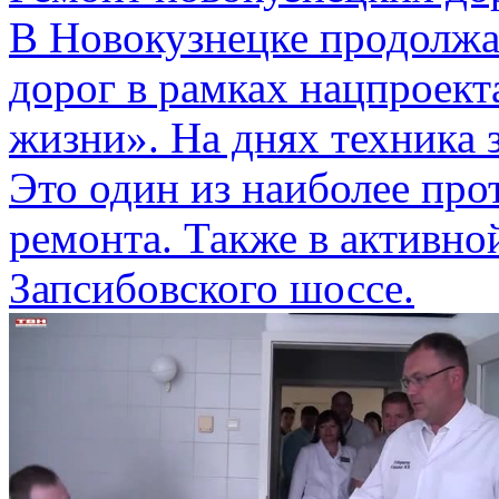
В Новокузнецке продолжа
дорог в рамках нацпроект
жизни». На днях техника 
Это один из наиболее пр
ремонта. Также в активно
Запсибовского шоссе.