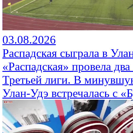
03.08.2026
Распадская сыграла в Ула
«Распадская» провела два
Третьей лиги. В минувшу
Улан-Удэ встречалась с «