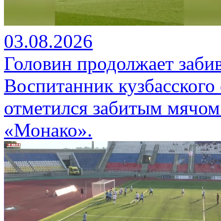
03.08.2026
Головин продолжает забив
Воспитанник кузбасского
отметился забитым мячом 
«Монако».