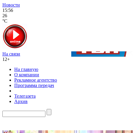
Новости
15:56
26
°C
На связи
12+
На главную
О компании
Рекламное агентство
Программа передач
Телегазета
Архив