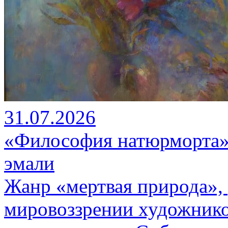
31.07.2026
«Философия натюрморта»
эмали
Жанр «мертвая природа»,
мировоззрении художник