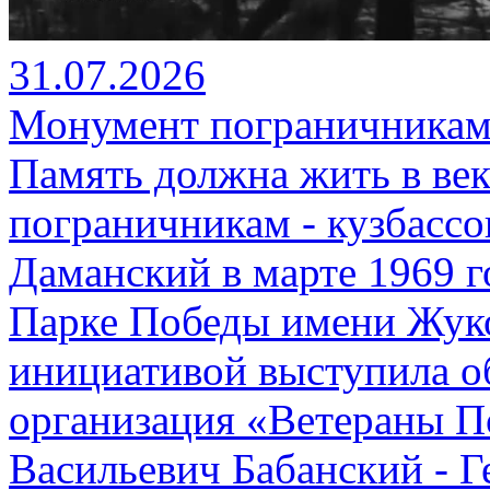
31.07.2026
Монумент пограничникам-
Память должна жить в ве
пограничникам - кузбассо
Даманский в марте 1969 г
Парке Победы имени Жуко
инициативой выступила о
организация «Ветераны 
Васильевич Бабанский - Г