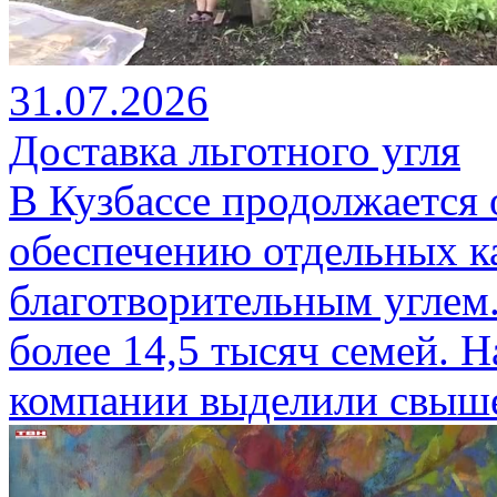
31.07.2026
Доставка льготного угля
В Кузбассе продолжается 
обеспечению отдельных к
благотворительным углем.
более 14,5 тысяч семей. Н
компании выделили свыше