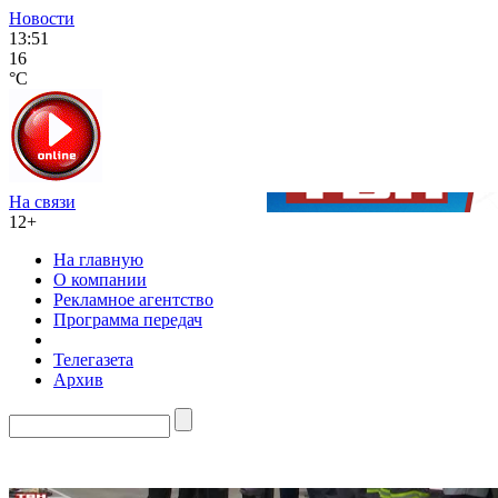
Новости
13:51
16
°C
На связи
12+
На главную
О компании
Рекламное агентство
Программа передач
Телегазета
Архив