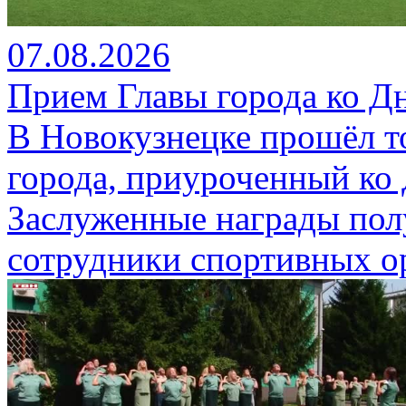
07.08.2026
Прием Главы города ко Д
В Новокузнецке прошёл т
города, приуроченный ко
Заслуженные награды пол
сотрудники спортивных о