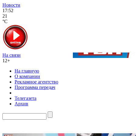
Новости
17:52
21
°C
На связи
12+
На главную
О компании
Рекламное агентство
Программа передач
Телегазета
Архив