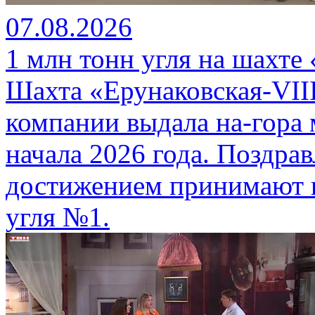
07.08.2026
1 млн тонн угля на шахте
Шахта «Ерунаковская-VII
компании выдала на-гора
начала 2026 года. Поздра
достижением принимают г
угля №1.