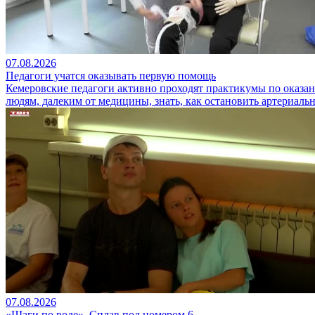
07.08.2026
Педагоги учатся оказывать первую помощь
Кемеровские педагоги активно проходят практикумы по оказан
людям, далеким от медицины, знать, как остановить артериальн
07.08.2026
«Шаги по воде». Сплав под номером 6