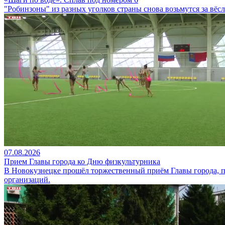
"Робинзоны" из разных уголков страны снова возьмутся за вёс
07.08.2026
Прием Главы города ко Дню физкультурника
В Новокузнецке прошёл торжественный приём Главы города, 
организаций.