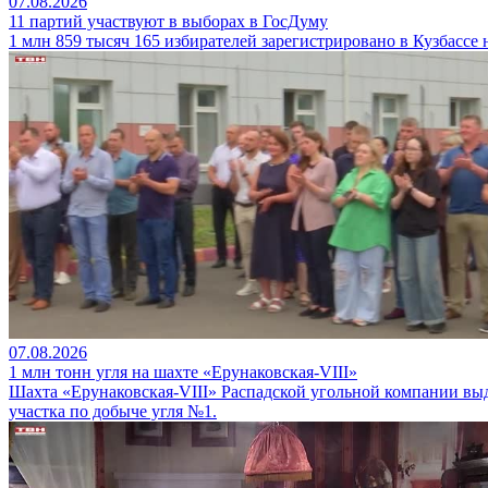
07.08.2026
11 партий участвуют в выборах в ГосДуму
1 млн 859 тысяч 165 избирателей зарегистрировано в Кузбассе
07.08.2026
1 млн тонн угля на шахте «Ерунаковская-VIII»
Шахта «Ерунаковская-VIII» Распадской угольной компании вы
участка по добыче угля №1.