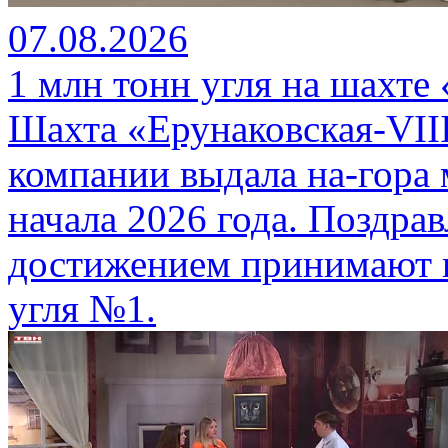
07.08.2026
1 млн тонн угля на шахте
Шахта «Ерунаковская-VII
компании выдала на-гора
начала 2026 года. Поздра
достижением принимают г
угля №1.