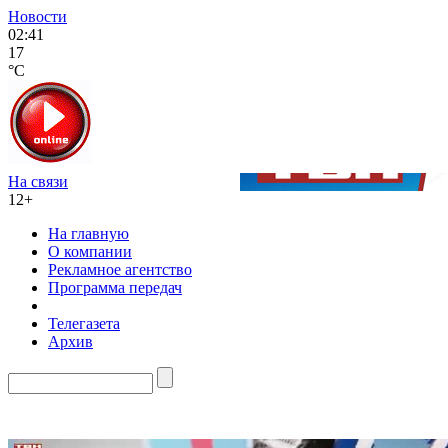
Новости
02:41
17
°C
На связи
12+
На главную
О компании
Рекламное агентство
Программа передач
Телегазета
Архив