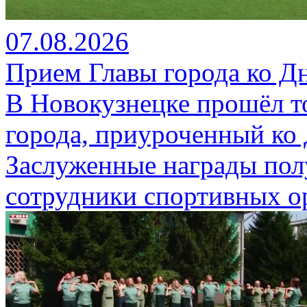
07.08.2026
Прием Главы города ко Д
В Новокузнецке прошёл т
города, приуроченный ко
Заслуженные награды пол
сотрудники спортивных о