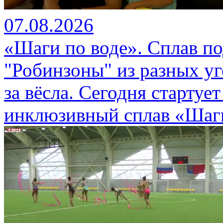
07.08.2026
«Шаги по воде». Сплав п
"Робинзоны" из разных уг
за вёсла. Сегодня стартуе
инклюзивный сплав «Шаги