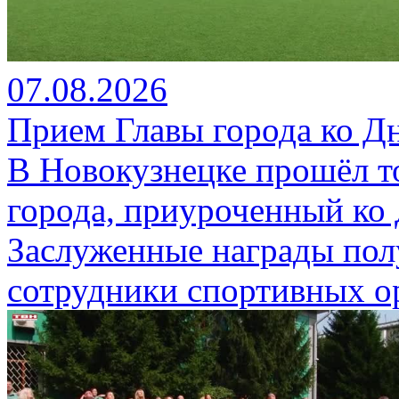
07.08.2026
Прием Главы города ко Д
В Новокузнецке прошёл т
города, приуроченный ко
Заслуженные награды пол
сотрудники спортивных о