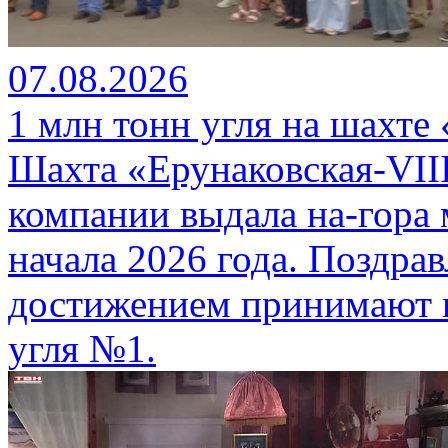
07.08.2026
1 млн тонн угля на шахте
Шахта «Ерунаковская-VII
компании выдала на-гора
начала 2026 года. Поздра
достижением принимают г
угля №1.