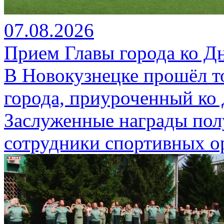
07.08.2026
Прием Главы города ко Д
В Новокузнецке прошёл т
города, приуроченный ко
Заслуженные награды пол
сотрудники спортивных о