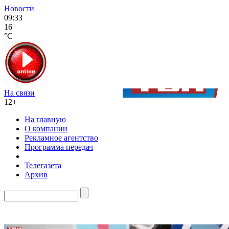
Новости
09:33
16
°C
На связи
12+
На главную
О компании
Рекламное агентство
Программа передач
Телегазета
Архив