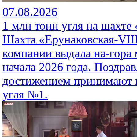
07.08.2026
1 млн тонн угля на шахте
Шахта «Ерунаковская-VII
компании выдала на-гора
начала 2026 года. Поздра
достижением принимают г
угля №1.