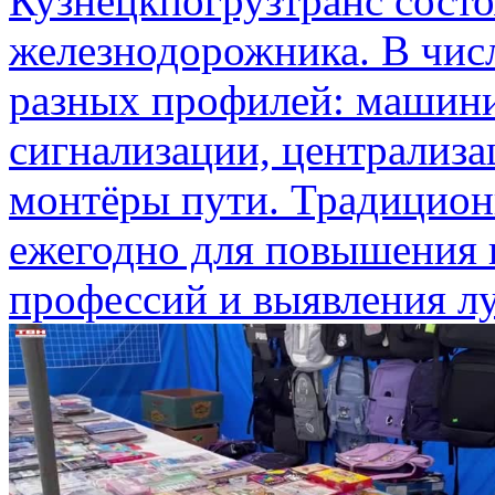
Кузнецкпогрузтранс состо
железнодорожника. В чис
разных профилей: машини
сигнализации, централиза
монтёры пути. Традицион
ежегодно для повышения
профессий и выявления лу