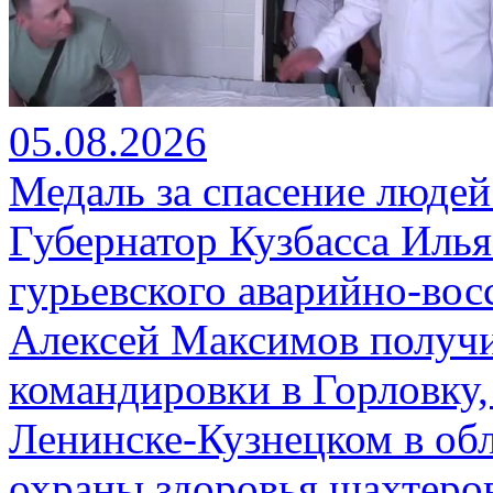
05.08.2026
Медаль за спасение людей
Губернатор Кузбасса Иль
гурьевского аварийно-вос
Алексей Максимов получи
командировки в Горловку,
Ленинске-Кузнецком в об
охраны здоровья шахтеро