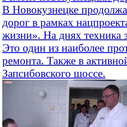
В Новокузнецке продолжа
дорог в рамках нацпроект
жизни». На днях техника 
Это один из наиболее пр
ремонта. Также в активно
Запсибовского шоссе.