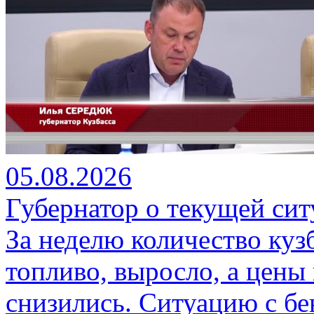
05.08.2026
Губернатор о текущей сит
За неделю количество куз
топливо, выросло, а цены
снизились. Ситуацию с бе