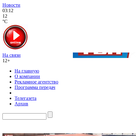
Новости
03:12
12
°C
На связи
12+
На главную
О компании
Рекламное агентство
Программа передач
Телегазета
Архив