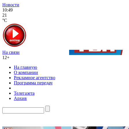
Новости
10:49
21
°C
На связи
12+
На главную
О компании
Рекламное агентство
Программа передач
Телегазета
Архив