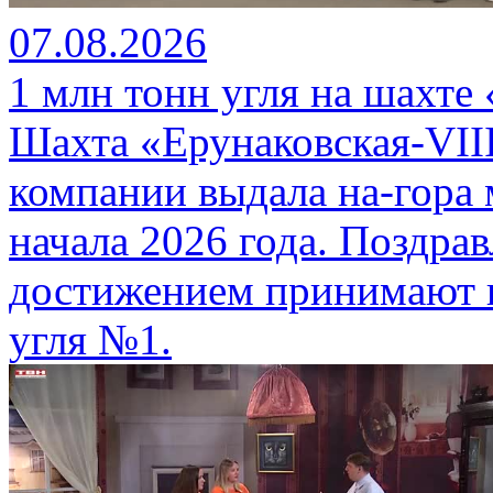
07.08.2026
1 млн тонн угля на шахте
Шахта «Ерунаковская-VII
компании выдала на-гора
начала 2026 года. Поздра
достижением принимают г
угля №1.