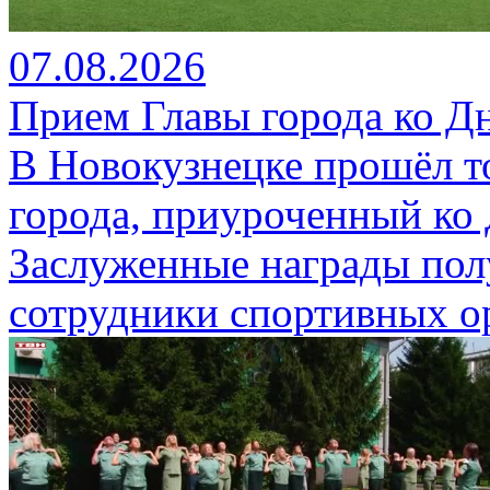
07.08.2026
Прием Главы города ко Д
В Новокузнецке прошёл т
города, приуроченный ко
Заслуженные награды пол
сотрудники спортивных о