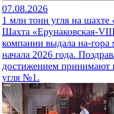
07.08.2026
1 млн тонн угля на шахте
Шахта «Ерунаковская-VII
компании выдала на-гора
начала 2026 года. Поздра
достижением принимают г
угля №1.