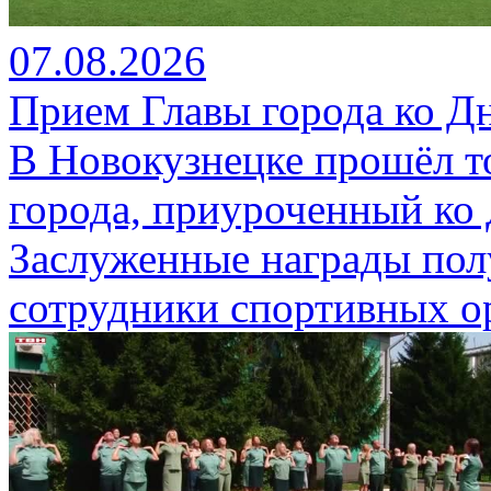
07.08.2026
Прием Главы города ко Д
В Новокузнецке прошёл т
города, приуроченный ко
Заслуженные награды пол
сотрудники спортивных о