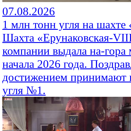
07.08.2026
1 млн тонн угля на шахте
Шахта «Ерунаковская-VII
компании выдала на-гора
начала 2026 года. Поздра
достижением принимают г
угля №1.