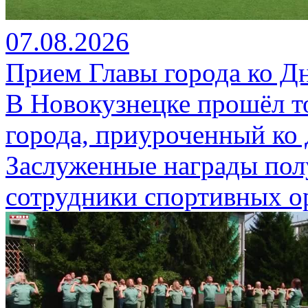
07.08.2026
Прием Главы города ко Д
В Новокузнецке прошёл т
города, приуроченный ко
Заслуженные награды пол
сотрудники спортивных о