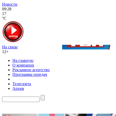
Новости
09:28
17
°C
На связи
12+
На главную
О компании
Рекламное агентство
Программа передач
Телегазета
Архив