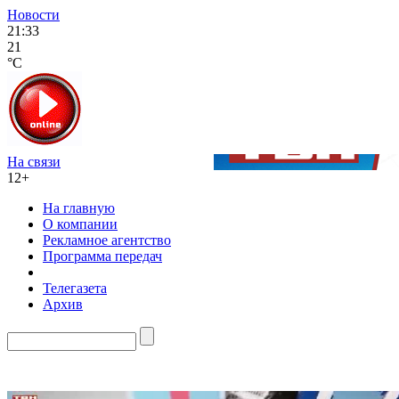
Новости
21:33
21
°C
На связи
12+
На главную
О компании
Рекламное агентство
Программа передач
Телегазета
Архив