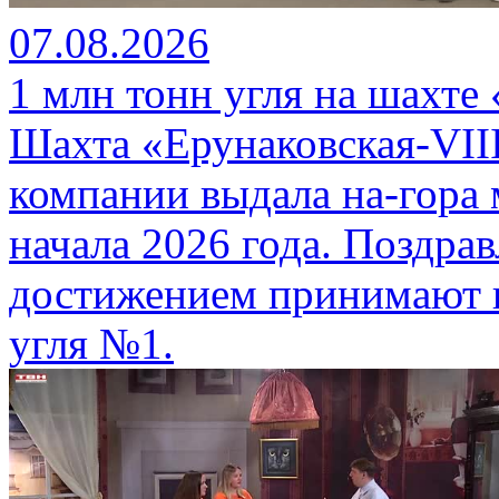
07.08.2026
1 млн тонн угля на шахте
Шахта «Ерунаковская-VII
компании выдала на-гора
начала 2026 года. Поздра
достижением принимают г
угля №1.