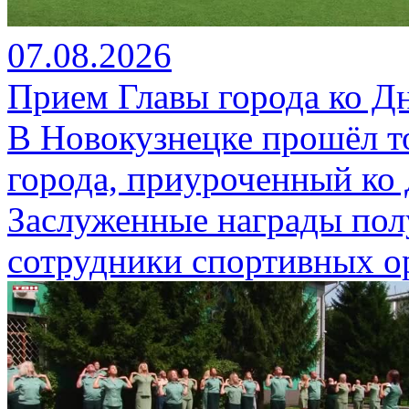
07.08.2026
Прием Главы города ко Д
В Новокузнецке прошёл т
города, приуроченный ко
Заслуженные награды пол
сотрудники спортивных о