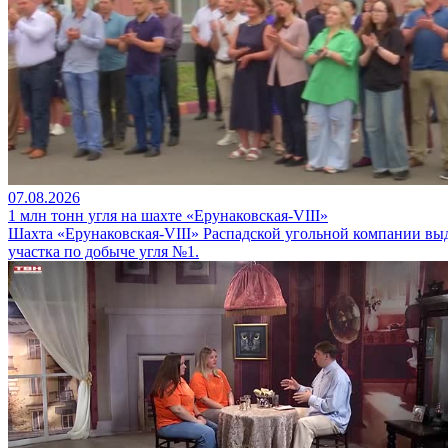
07.08.2026
1 млн тонн угля на шахте «Ерунаковская-VIII»
Шахта «Ерунаковская-VIII» Распадской угольной компании вы
участка по добыче угля №1.