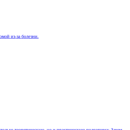
домой из-за болезни.
олько теоретическую, но и практическую подготовку. Зачем