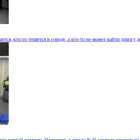
ается, кто-то теряется в городе, а кто-то не может найти дорогу 
ию первой помощи. Например, в школе №45 учителя прошли не т