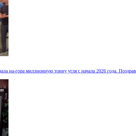
дала на-гора миллионную тонну угля с начала 2026 года. Позд