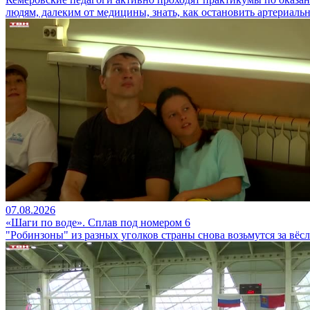
людям, далеким от медицины, знать, как остановить артериальн
07.08.2026
«Шаги по воде». Сплав под номером 6
"Робинзоны" из разных уголков страны снова возьмутся за вёс