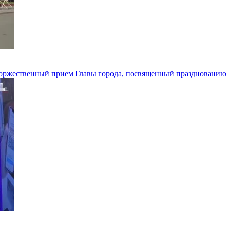
 торжественный прием Главы города, посвященный празднованию