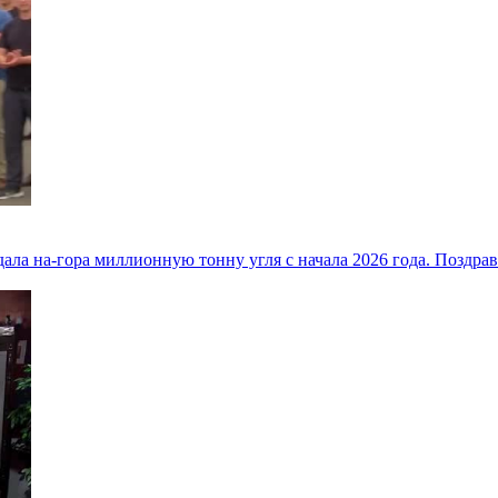
дала на-гора миллионную тонну угля с начала 2026 года. Позд