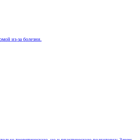
домой из-за болезни.
олько теоретическую, но и практическую подготовку. Зачем