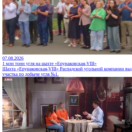
07.08.2026
1 млн тонн угля на шахте «Ерунаковская-VIII»
Шахта «Ерунаковская-VIII» Распадской угольной компании вы
участка по добыче угля №1.