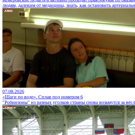
людям, далеким от медицины, знать, как остановить артериальн
07.08.2026
«Шаги по воде». Сплав под номером 6
"Робинзоны" из разных уголков страны снова возьмутся за вёс