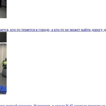
ается, кто-то теряется в городе, а кто-то не может найти дорогу 
ию первой помощи. Например, в школе №45 учителя прошли не т