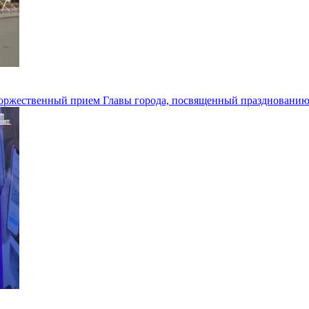
 торжественный прием Главы города, посвященный празднованию