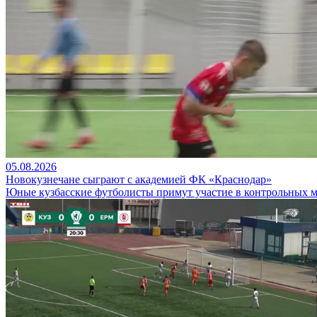
05.08.2026
Новокузнечане сыграют с академией ФК «Краснодар»
Юные кузбасские футболисты примут участие в контрольных ма