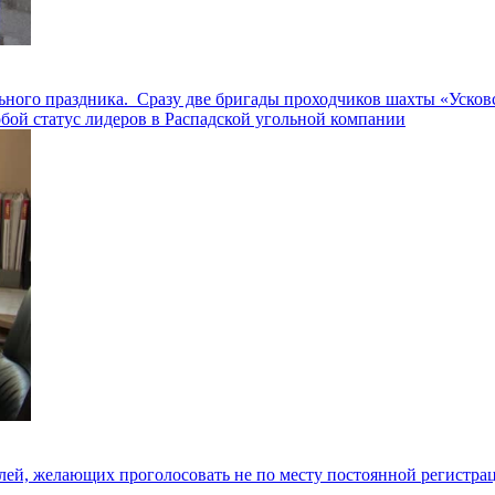
ного праздника. Сразу две бригады проходчиков шахты «Усковс
собой статус лидеров в Распадской угольной компании
ей, желающих проголосовать не по месту постоянной регистрации