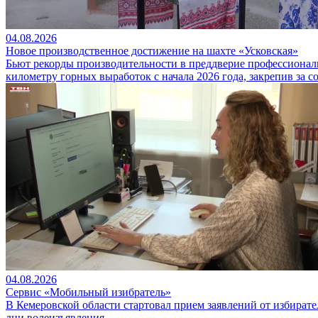
04.08.2026
Новое производственное достижение на шахте «Усковская»
Бьют рекорды производительности в преддверие профессиональ
километру горных выработок с начала 2026 года, закрепив за 
04.08.2026
Сервис «Мобильный изибратель»
В Кемеровской области стартовал прием заявлений от избирател
дни волеизъявления