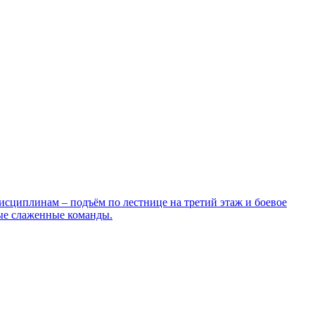
сциплинам – подъём по лестнице на третий этаж и боевое
мые слаженные команды.