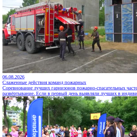
06.08.2026
Слаженные действия команд пожарных
Соревнование лучших гарнизонов пожарно-спасательных частей
развёртывание. Если в первый день выявляли лучших в индиви