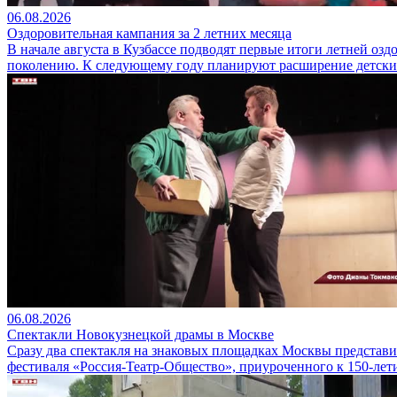
06.08.2026
Оздоровительная кампания за 2 летних месяца
В начале августа в Кузбассе подводят первые итоги летней оз
поколению. К следующему году планируют расширение детски
06.08.2026
Спектакли Новокузнецкой драмы в Москве
Сразу два спектакля на знаковых площадках Москвы представ
фестиваля «Россия-Театр-Общество», приуроченного к 150-лет