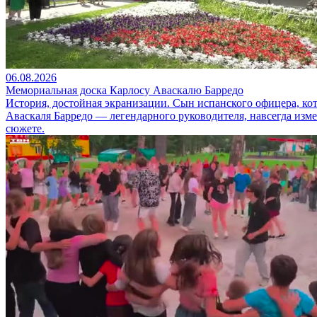
06.08.2026
Мемориальная доска Карлосу Аваскалю Барредо
История, достойная экранизации. Сын испанского офицера, ко
Аваскаля Барредо — легендарного руководителя, навсегда изм
сюжете.