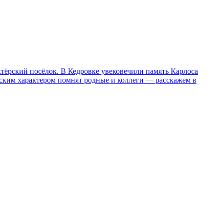
хтёрский посёлок. В Кедровке увековечили память Карлоса
рским характером помнят родные и коллеги — расскажем в