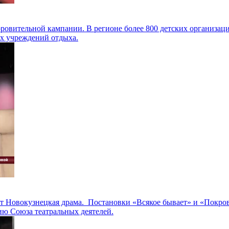
доровительной кампании. В регионе более 800 детских организа
х учреждений отдыха.
ит Новокузнецкая драма. Постановки «Всякое бывает» и «Покро
ию Союза театральных деятелей.