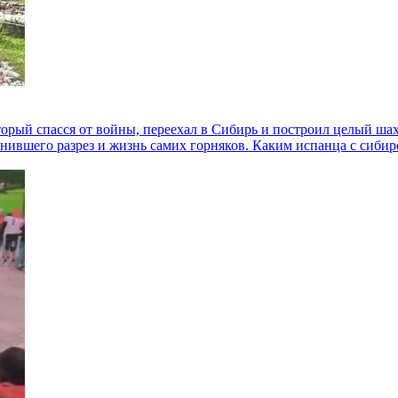
торый спасся от войны, переехал в Сибирь и построил целый ша
енившего разрез и жизнь самих горняков. Каким испанца с сиби