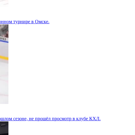
онном турнире в Омске.
шлом сезоне, не прошёл просмотр в клубе КХЛ.