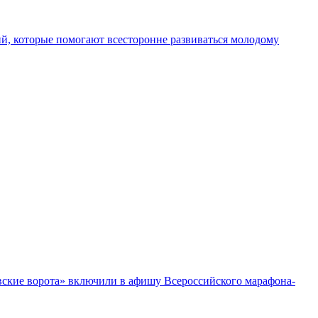
ций, которые помогают всесторонне развиваться молодому
вские ворота» включили в афишу Всероссийского марафона-