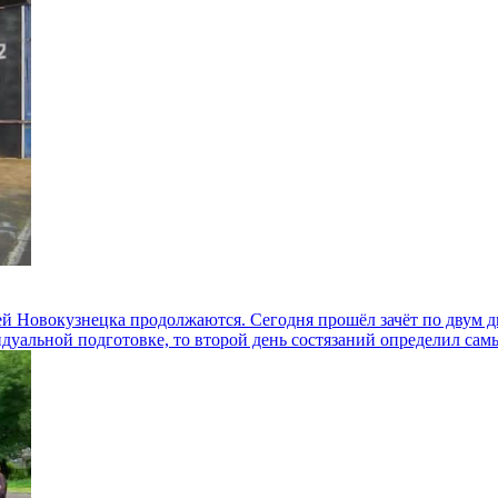
 Новокузнецка продолжаются. Сегодня прошёл зачёт по двум ди
дуальной подготовке, то второй день состязаний определил са