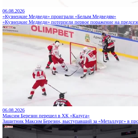
06.08.2026
«Кузнецкие Медведи» проиграли «Белым Медведям»
«Кузнецкие Медведи» потерпели первое поражение на предсез
06.08.2026
Максим Березин перешел в ХК «Калуга»
Защитник Максим Березин, выступавший за «Металлург» в про