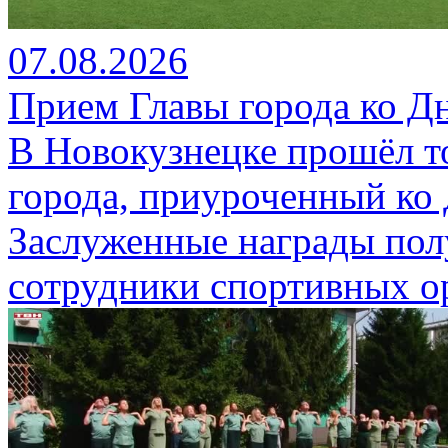
07.08.2026
Прием Главы города ко Д
В Новокузнецке прошёл т
города, приуроченный ко
Заслуженные награды пол
сотрудники спортивных о