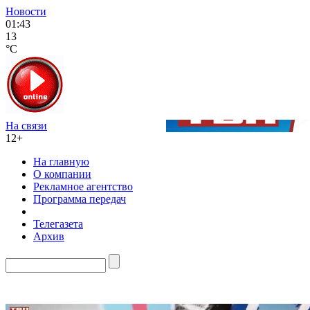
Новости
01:43
13
°C
На связи
12+
На главную
О компании
Рекламное агентство
Программа передач
Телегазета
Архив