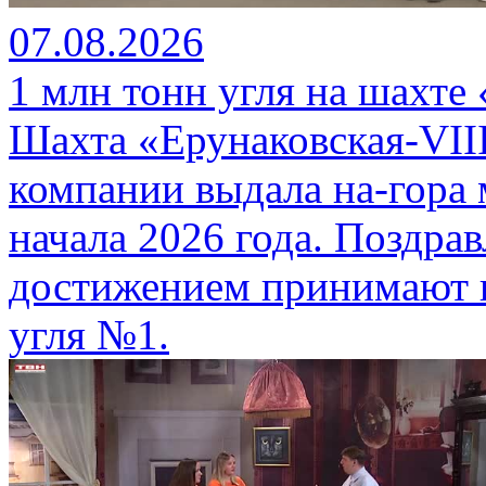
07.08.2026
1 млн тонн угля на шахте
Шахта «Ерунаковская-VII
компании выдала на-гора
начала 2026 года. Поздра
достижением принимают г
угля №1.