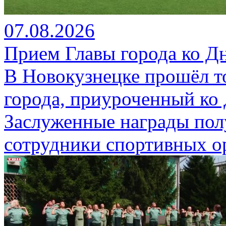
07.08.2026
Прием Главы города ко Д
В Новокузнецке прошёл т
города, приуроченный ко
Заслуженные награды пол
сотрудники спортивных о