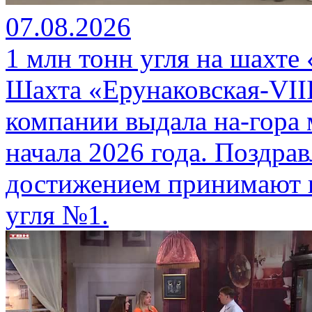
07.08.2026
1 млн тонн угля на шахте
Шахта «Ерунаковская-VII
компании выдала на-гора
начала 2026 года. Поздра
достижением принимают г
угля №1.