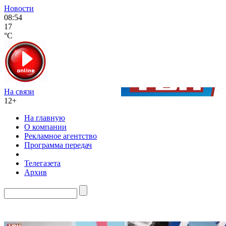
Новости
08:54
17
°C
На связи
12+
На главную
О компании
Рекламное агентство
Программа передач
Телегазета
Архив