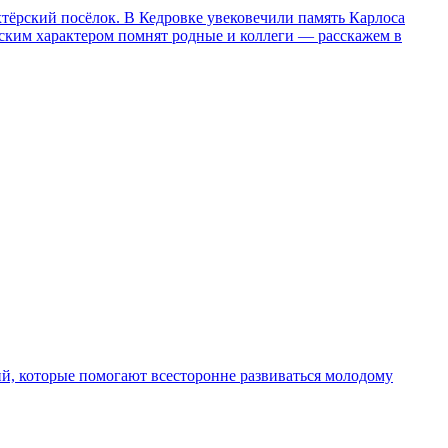
хтёрский посёлок. В Кедровке увековечили память Карлоса
рским характером помнят родные и коллеги — расскажем в
ций, которые помогают всесторонне развиваться молодому