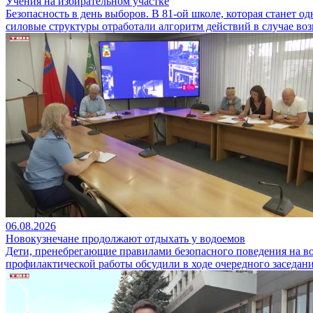
Учения на избирательном участке
Безопасность в день выборов. В 81-ой школе, которая станет 
силовые структуры отработали алгоритм действий в случае во
06.08.2026
Новокузнечане продолжают отдыхать у водоемов
Дети, пренебрегающие правилами безопасного поведения на во
профилактической работы обсудили в ходе очередного заседан