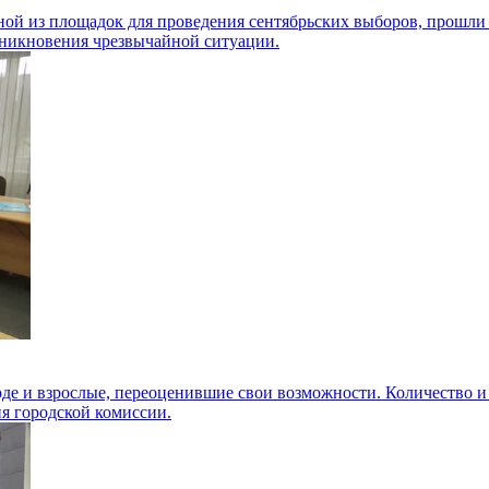
одной из площадок для проведения сентябрьских выборов, прошли
зникновения чрезвычайной ситуации.
де и взрослые, переоценившие свои возможности. Количество и
ия городской комиссии.