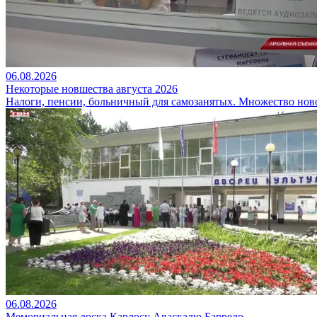
06.08.2026
Некоторые новшества августа 2026
Налоги, пенсии, больничный для самозанятых. Множество ново
06.08.2026
Мемориальная доска Карлосу Аваскалю Барредо