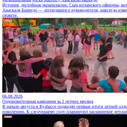
История, достойная экранизации. Сын испанского офицера, ко
Аваскаля Барредо — легендарного руководителя, навсегда изм
сюжете.
06.08.2026
Оздоровительная кампания за 2 летних месяца
В начале августа в Кузбассе подводят первые итоги летней оз
поколению. К следующему году планируют расширение детски