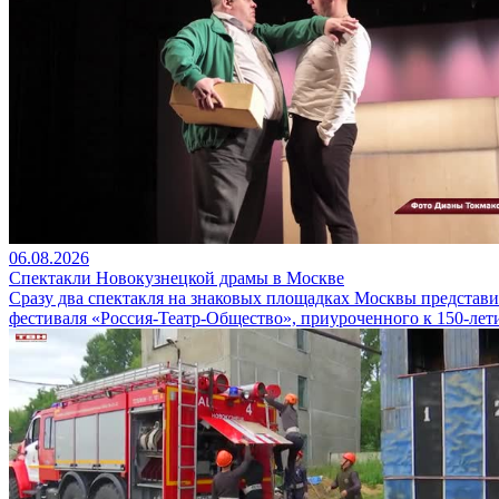
06.08.2026
Спектакли Новокузнецкой драмы в Москве
Сразу два спектакля на знаковых площадках Москвы представ
фестиваля «Россия-Театр-Общество», приуроченного к 150-лет