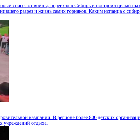
торый спасся от войны, переехал в Сибирь и построил целый ша
енившего разрез и жизнь самих горняков. Каким испанца с сиби
доровительной кампании. В регионе более 800 детских организа
х учреждений отдыха.