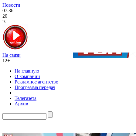
Новости
07:36
20
°C
На связи
12+
На главную
О компании
Рекламное агентство
Программа передач
Телегазета
Архив