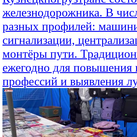
железнодорожника. В чис
разных профилей: машини
сигнализации, централиза
монтёры пути. Традицион
ежегодно для повышения
профессий и выявления лу