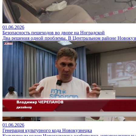
01.06.2026
Безопасность пешеходов во дворе на Ноградской
Два решения одной проблемы. В Центральном районе Новокузне
01.06.2026
Генерация культурного кода Новокузнецка
Культурным кодом Новокузнецка озаботились неравнодушные 