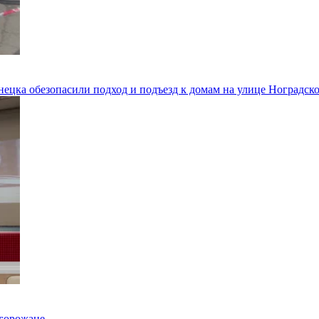
цка обезопасили подход и подъезд к домам на улице Ноградско
горожане.