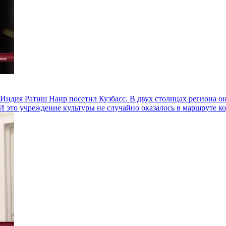
Индия Ратиш Наир посетил Кузбасс. В двух столицах региона о
 это учреждение культуры не случайно оказалось в маршруте ко