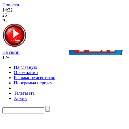
Новости
14:32
25
°C
На связи
12+
На главную
О компании
Рекламное агентство
Программа передач
Телегазета
Архив