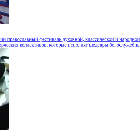
ний православный фестиваль духовной, классической и народно
орческих коллективов, которые исполнят шедевры богослужебн