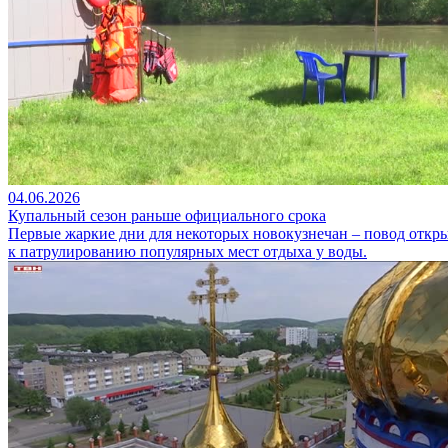
04.06.2026
Купальный сезон раньше официального срока
Первые жаркие дни для некоторых новокузнечан – повод откр
к патрулированию популярных мест отдыха у воды.