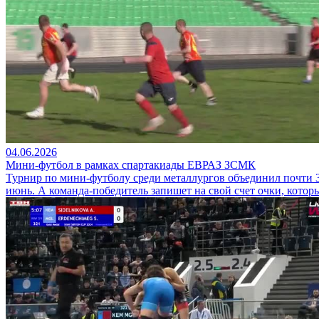
04.06.2026
Мини-футбол в рамках спартакиады ЕВРАЗ ЗСМК
Турнир по мини-футболу среди металлургов объединил почти 3
июнь. А команда-победитель запишет на свой счет очки, котор