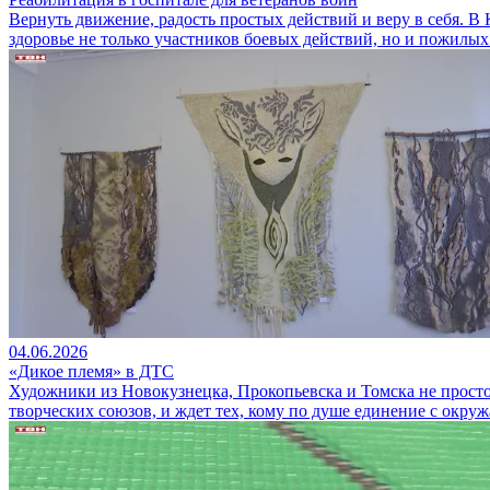
Вернуть движение, радость простых действий и веру в себя. В
здоровье не только участников боевых действий, но и пожилых
04.06.2026
«Дикое племя» в ДТС
Художники из Новокузнецка, Прокопьевска и Томска не просто
творческих союзов, и ждет тех, кому по душе единение с окр