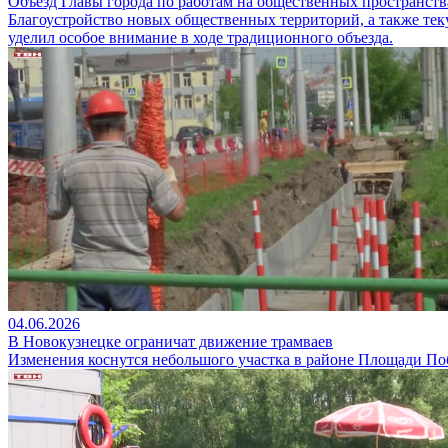
Объезд Главы города по работам на общественных пространств
Благоустройство новых общественных территорий, а также тек
уделил особое внимание в ходе традиционного объезда.
04.06.2026
В Новокузнецке ограничат движение трамваев
Изменения коснутся небольшого участка в районе Площади По