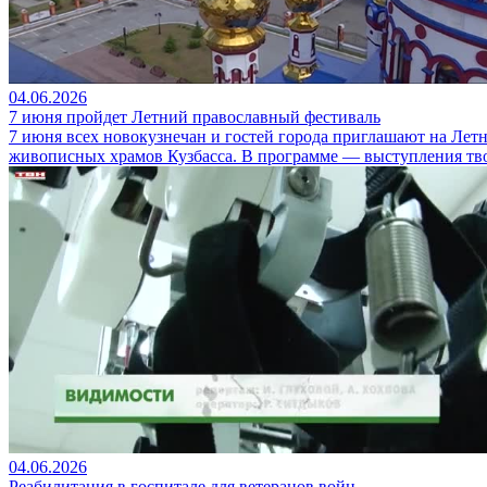
04.06.2026
7 июня пройдет Летний православный фестиваль
7 июня всех новокузнечан и гостей города приглашают на Лет
живописных храмов Кузбасса. В программе — выступления тв
04.06.2026
Реабилитация в госпитале для ветеранов войн