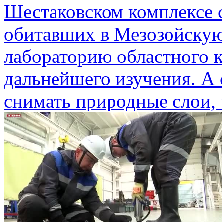
Шестаковском комплексе 
обитавших в Мезозойскую 
лабораторию областного к
дальнейшего изучения. А
снимать природные слои, 