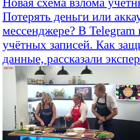
Новая схема взлома учётн
Потерять деньги или акка
мессенджере? В Telegram 
учётных записей. Как защ
данные, рассказали экспе