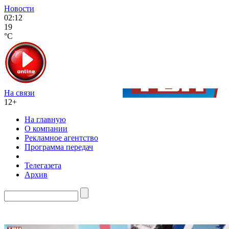
Новости
02:12
19
°C
На связи
12+
На главную
О компании
Рекламное агентство
Программа передач
Телегазета
Архив